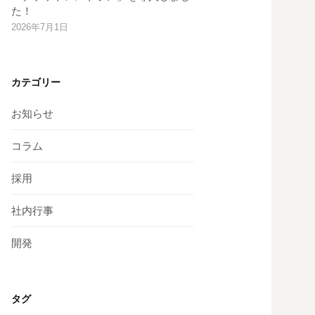
た！
2026年7月1日
カテゴリー
お知らせ
コラム
採用
社内行事
開発
タグ