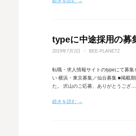
続きを読む →
typeに中途採用の
2019年7月2日
/
BEE-PLANETZ
転職・求人情報サイトのtypeにて募
い 横浜・東京募集／仙台募集 ■掲載期間：2
た。 沢山のご応募、ありがとうござ…
続きを読む →