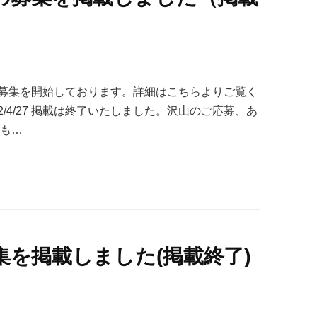
募集を開始しております。詳細はこちらよりご覧く
2022/4/27 掲載は終了いたしました。沢山のご応募、あ
後も…
募集を掲載しました(掲載終了)