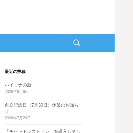
検
索:
最近の投稿
ハイエナの脳
2026年8月6日
創立記念日（7月30日）休業のお知ら
せ
2026年7月29日
「チケットレストラン」を導入しまし