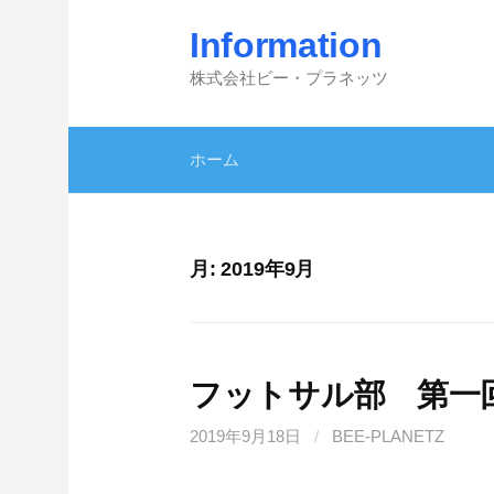
コ
Information
ン
テ
株式会社ビー・プラネッツ
ン
ツ
ホーム
へ
ス
キ
ッ
月:
2019年9月
プ
フットサル部 第一
2019年9月18日
/
BEE-PLANETZ