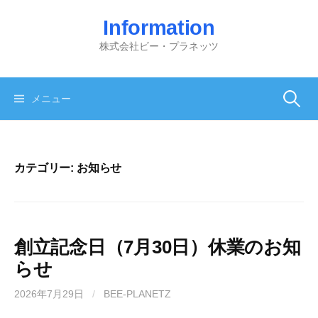
コ
Information
ン
テ
株式会社ビー・プラネッツ
ン
ツ
へ
検
メニュー
ス
キ
索:
ッ
プ
カテゴリー:
お知らせ
創立記念日（7月30日）休業のお知
らせ
2026年7月29日
/
BEE-PLANETZ